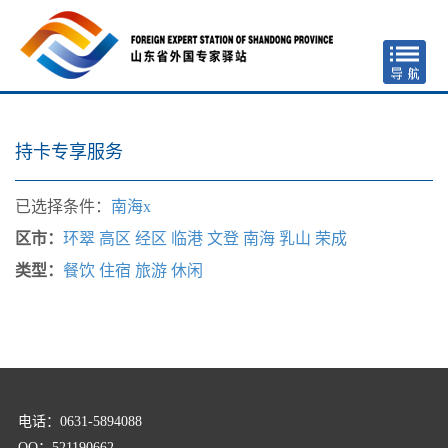
持卡专享服务
已选择条件：
南海x
区市：
环翠
高区
经区
临港
文登
南海
乳山
荣成
类型：
餐饮
住宿
旅游
休闲
电话：0631-5894088
QQ：521190662