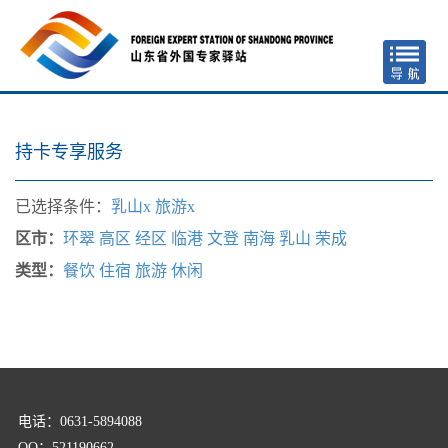
持卡专享服务
已选择条件：
乳山x
旅游x
区市：
环翠
高区
经区
临港
文登
南海
乳山
荣成
类型：
餐饮
住宿
旅游
休闲
电话：0631-5894088
QQ：521190662