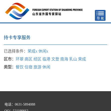
持卡专享服务
已选择条件：
荣成x
休闲x
区市：
环翠
高区
经区
临港
文登
南海
乳山
荣成
类型：
餐饮
住宿
旅游
休闲
电话：0631-5894088
QQ：521190662