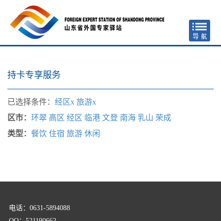
持卡专享服务
已选择条件：
经区x
旅游x
区市：
环翠
高区
经区
临港
文登
南海
乳山
荣成
类型：
餐饮
住宿
旅游
休闲
电话：0631-5894088
QQ：521190662