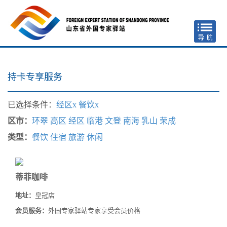
持卡专享服务
已选择条件：
经区x
餐饮x
区市：
环翠
高区
经区
临港
文登
南海
乳山
荣成
类型：
餐饮
住宿
旅游
休闲
蒂菲咖啡
地址：
皇冠店
会员服务：
外国专家驿站专家享受会员价格