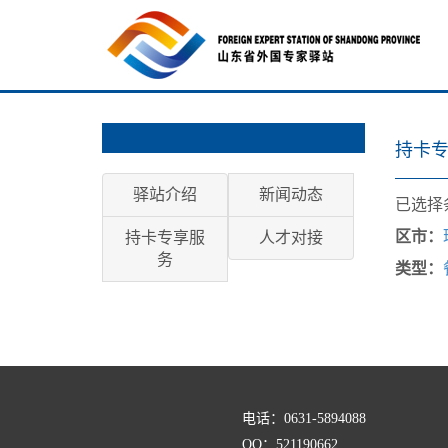
持卡
驿站介绍
新闻动态
已选择
区市：
持卡专享服
人才对接
务
类型：
电话：0631-5894088
QQ：521190662