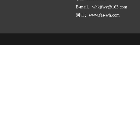
E-mail：whkjfwy@163.com
网址：www.fes-wh.com