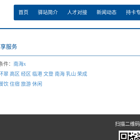
首页
驿站简介
人才对接
新闻动态
持卡
专享服务
条件：
南海x
环翠
高区
经区
临港
文登
南海
乳山
荣成
餐饮
住宿
旅游
休闲
扫描二维码