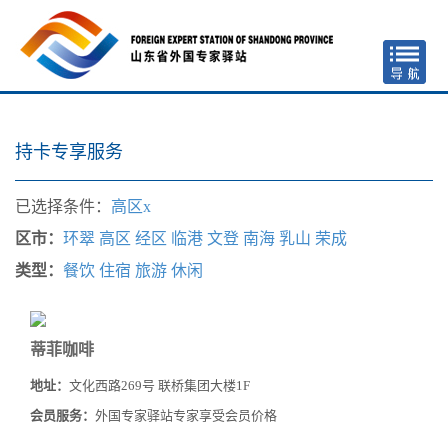
持卡专享服务
已选择条件：
高区x
区市：
环翠
高区
经区
临港
文登
南海
乳山
荣成
类型：
餐饮
住宿
旅游
休闲
蒂菲咖啡
地址：
文化西路269号 联桥集团大楼1F
会员服务：
外国专家驿站专家享受会员价格