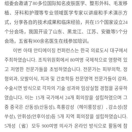
组委会邀请了80多位国际知名皮肤医学、整形外科、毛发移
植、牙科和护理等专业领域医学专家以讲座和手术演示方
式，分享各自的技术成果和临床经验，共在15个国家设立24
个分会场，我国开设了山东、黑龙江、江苏、安徽等5个分
会场，五省有900余名医生在线参加培训。
이번 아태 안티에이징 컨퍼런스는 한국 의료도시 대구에서
주최하였습니다. 조직위원회에서 80여명 국제적으로 영향력 있
고 저명한 전문가들을 초빙하였습니다. 전문가는 피부의학, 정
형외과, 모발이식, 치과 및 간호학등 전문영역 전문가들이 강좌,
수술시연 방식으로 각자의 기술 성과와 임상실험 경험을 공유하
였습니다. 이는 15개 국가에서 24개 회의장을 설립하였으며 그
중 중국은 산동성(산둥성), 흑룡강성（헤이룽장성）, 강소성(장
쑤성), 안휘성(안후이성)등 5개 지역 회의장을 설립하였습니다.
5개성（省）모두 900여명 의사가 온라인 방식으로 활동에 참