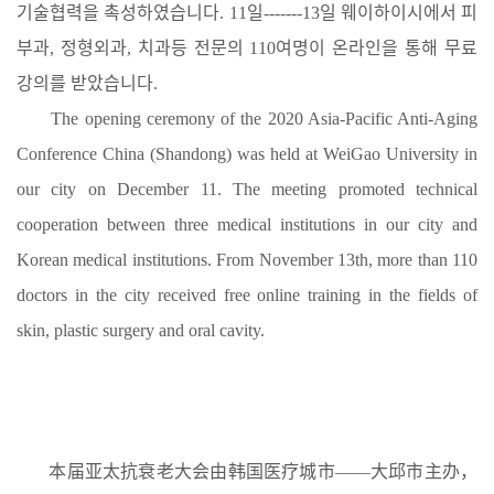
기술협력을 촉성하였습니다. 11일-------13일 웨이하이시에서 피
부과, 정형외과, 치과등 전문의 110여명이 온라인을 통해 무료
강의를 받았습니다.
The opening ceremony of the 2020 Asia-Pacific Anti-Aging
Conference China (Shandong) was held at WeiGao University in
our city on December 11. The meeting promoted technical
cooperation between three medical institutions in our city and
Korean medical institutions. From November 13th, more than 110
doctors in the city received free online training in the fields of
skin, plastic surgery and oral cavity.
本届亚太抗衰老大会由韩国医疗城市——大邱市主办，